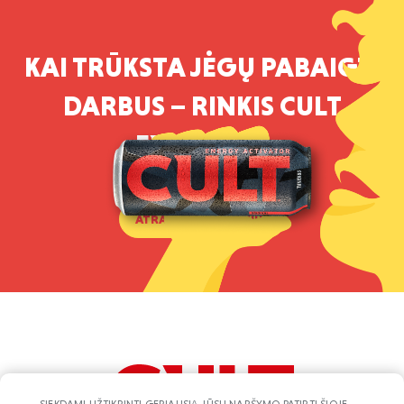
KAI TRŪKSTA JĖGŲ PABAIGTI
DARBUS – RINKIS CULT
ENERGIJĄ.
ATRASK CULT SKONIUS